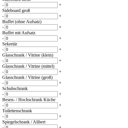
-
+
Sideboard groß
-
+
Buffet (ohne Aufsatz)
-
+
Buffet mit Aufsatz
-
+
Sekretär
-
+
Glasschrank / Vitrine (klein)
-
+
Glasschrank / Vitrine (mittel)
-
+
Glasschrank / Vitrine (groß)
-
+
Schuhschrank
-
+
Besen- / Hochschrank Küche
-
+
Toilettenschrank
-
+
Spiegelschrank / Alibert
-
+