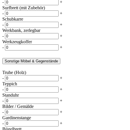
-
+
Surfbrett (mit Zubehör)
-
+
Schubkarre
-
+
Werkbank, zerlegbar
-
+
Werkzeugkoffer
-
+
Sonstige Möbel & Gegenstände
Truhe (Holz)
-
+
Teppich
-
+
Standuhr
-
+
Bilder / Gemälde
-
+
Gardinenstange
-
+
Bügelbrett