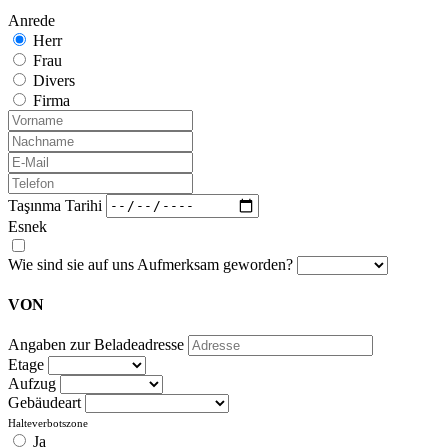
Anrede
Herr
Frau
Divers
Firma
Taşınma Tarihi
Esnek
Wie sind sie auf uns Aufmerksam geworden?
VON
Angaben zur Beladeadresse
Etage
Aufzug
Gebäudeart
Halteverbotszone
Ja