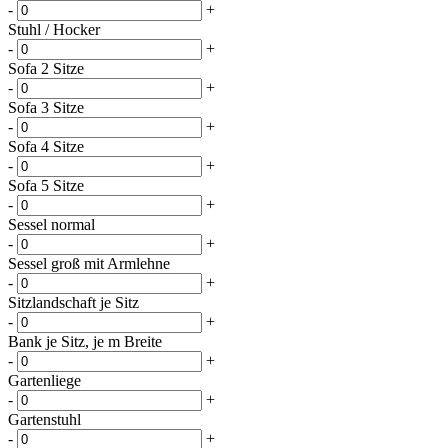
-
+
Stuhl / Hocker
-
+
Sofa 2 Sitze
-
+
Sofa 3 Sitze
-
+
Sofa 4 Sitze
-
+
Sofa 5 Sitze
-
+
Sessel normal
-
+
Sessel groß mit Armlehne
-
+
Sitzlandschaft je Sitz
-
+
Bank je Sitz, je m Breite
-
+
Gartenliege
-
+
Gartenstuhl
-
+