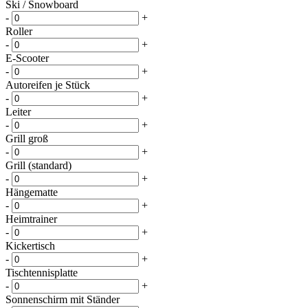
Ski / Snowboard
-
+
Roller
-
+
E-Scooter
-
+
Autoreifen je Stück
-
+
Leiter
-
+
Grill groß
-
+
Grill (standard)
-
+
Hängematte
-
+
Heimtrainer
-
+
Kickertisch
-
+
Tischtennisplatte
-
+
Sonnenschirm mit Ständer