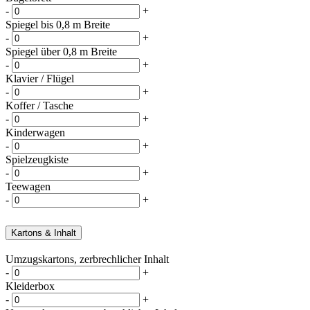
-
+
Spiegel bis 0,8 m Breite
-
+
Spiegel über 0,8 m Breite
-
+
Klavier / Flügel
-
+
Koffer / Tasche
-
+
Kinderwagen
-
+
Spielzeugkiste
-
+
Teewagen
-
+
Kartons & Inhalt
Umzugskartons, zerbrechlicher Inhalt
-
+
Kleiderbox
-
+