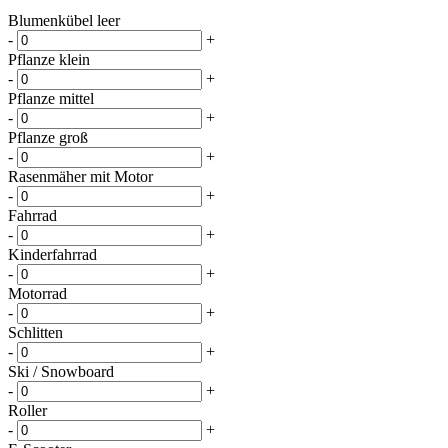
Blumenkübel leer
-
+
Pflanze klein
-
+
Pflanze mittel
-
+
Pflanze groß
-
+
Rasenmäher mit Motor
-
+
Fahrrad
-
+
Kinderfahrrad
-
+
Motorrad
-
+
Schlitten
-
+
Ski / Snowboard
-
+
Roller
-
+