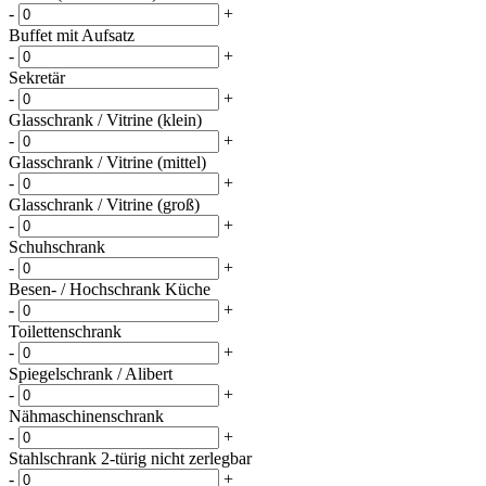
-
+
Buffet mit Aufsatz
-
+
Sekretär
-
+
Glasschrank / Vitrine (klein)
-
+
Glasschrank / Vitrine (mittel)
-
+
Glasschrank / Vitrine (groß)
-
+
Schuhschrank
-
+
Besen- / Hochschrank Küche
-
+
Toilettenschrank
-
+
Spiegelschrank / Alibert
-
+
Nähmaschinenschrank
-
+
Stahlschrank 2-türig nicht zerlegbar
-
+