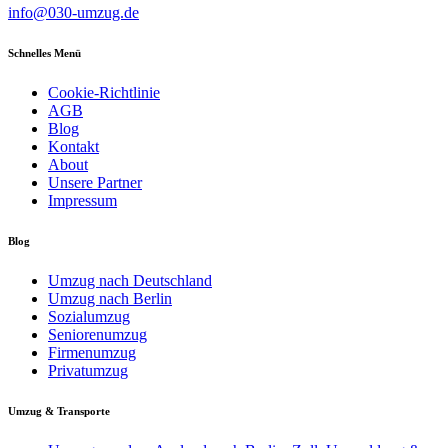
info@030-umzug.de
Schnelles Menü
Cookie-Richtlinie
AGB
Blog
Kontakt
About
Unsere Partner
Impressum
Blog
Umzug nach Deutschland
Umzug nach Berlin
Sozialumzug
Seniorenumzug
Firmenumzug
Privatumzug
Umzug & Transporte